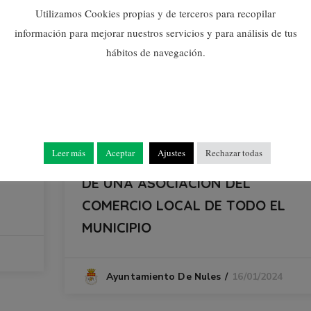
Utilizamos Cookies propias y de terceros para recopilar
información para mejorar nuestros servicios y para análisis de tus
hábitos de navegación.
Noticias
Leer más
Aceptar
Ajustes
Rechazar todas
NULES TRABAJA EN LA CREACIÓN
DE UNA ASOCIACIÓN DEL
COMERCIO LOCAL DE TODO EL
MUNICIPIO
16/01/2024
Ayuntamiento De Nules