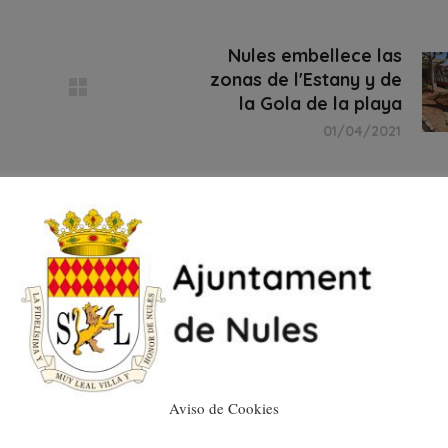
Nules embellece las
zonas de l'Estany y de
la Gola de la playa
01/04/2021
Aviso de Cookies