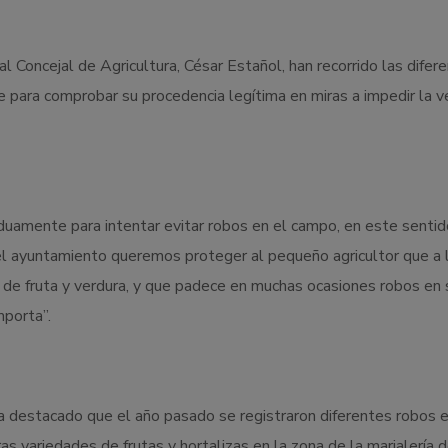
l Concejal de Agricultura, César Estañol, han recorrido las difer
 para comprobar su procedencia legítima en miras a impedir la v
siduamente para intentar evitar robos en el campo, en este sentid
el ayuntamiento queremos proteger al pequeño agricultor que a 
s de fruta y verdura, y que padece en muchas ocasiones robos en 
porta”.
ha destacado que el año pasado se registraron diferentes robos 
s variedades de frutas y hortalizas en la zona de la marjalería 