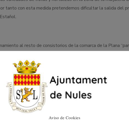
por tanto con esta medida pretendemos dificultar la salida del p
 Estañol.
amiento al resto de consistorios de la comarca de la Plana “pa
nta de fruta y hortalizas robadas, y defender así al pequeño agri
Aviso de Cookies