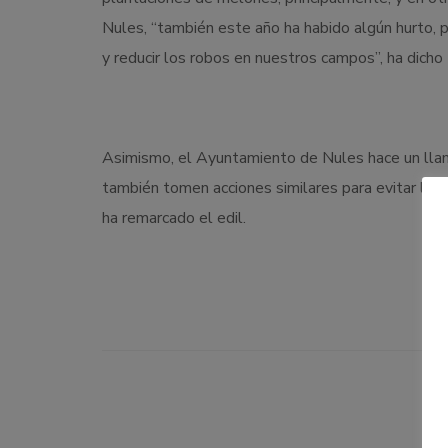
Nules, “también este año ha habido algún hurto, 
y reducir los robos en nuestros campos”, ha dicho
Asimismo, el Ayuntamiento de Nules hace un llam
también tomen acciones similares para evitar la ve
ha remarcado el edil.