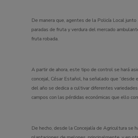
De manera que, agentes de la Policía Local junto a
paradas de fruta y verdura del mercado ambulante
fruta robada.
A partir de ahora, este tipo de control se hará a
concejal, César Estañol, ha señalado que “desde 
del año se dedica a cultivar diferentes variedade
campos con las pérdidas económicas que ello com
De hecho, desde la Concejalía de Agricultura se 
plantaciones de melones, principalmente, y en otra