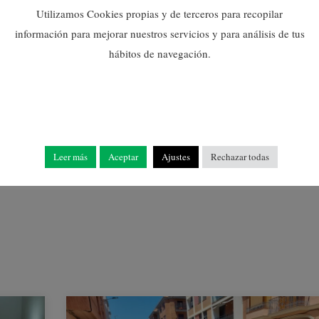
Utilizamos Cookies propias y de terceros para recopilar
información para mejorar nuestros servicios y para análisis de tus
hábitos de navegación.
NULES QUIERE DAR
VISIBILIDAD AL
COLECTIVO LGTBI CON
LA CAMPAÑA “COMPRES
AMB ORGULL”
Leer más
Aceptar
Ajustes
Rechazar todas
28/05/2026