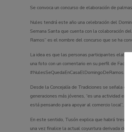
Se convoca un concurso de elaboración de palmas
Nules tendrá este año una celebración del Domingo
Semana Santa que cuenta con la colaboración de
Ramos” es el nombre del concurso que se ha convo
La idea es que las personas participantes elabo
una foto con un comentario en su perfil de Face
#NulesSeQuedaEnCasaElDomingoDeRamos.
Desde la Concejalía de Tradiciones se señala que
generaciones más jóvenes, “es una actividad en la
está pensando para apoyar al comercio local”, ma
En este sentido, Tusón explica que habrá tres pr
una vez finalice la actual coyuntura derivada del