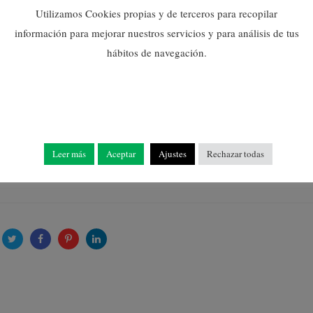
Utilizamos Cookies propias y de terceros para recopilar
información para mejorar nuestros servicios y para análisis de tus
ta”, de hecho las creaciones de cada una de las publicaciones
hábitos de navegación.
os, 5 de abril, a las 9 de la mañana. A partir de ese día y hora
io con la fotografía de la palma casera hasta el Sábado Santo, 
Leer más
Aceptar
Ajustes
Rechazar todas