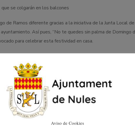
 que se colgarán en los balcones
 de Ramos diferente gracias a la iniciativa de la Junta Local de
l ayuntamiento. Así pues, “No te quedes sin palma de Domingo 
cado para celebrar esta festividad en casa.
ren su palma de Domingo de Ramos, la cuelguen en el balcón, y s
book etiquetando la página de Ajuntament de Nules con el hasta
 es importante mantener nuestras tradiciones y compartirlas con
 que puede participar toda la familia, además este concurso tam
tiza Susana Tusón.
emios de 50 euros “serán tres vales para consumir en nuestro c
Aviso de Cookies
 Estado de Alarma. La intención es ayudar a la pequeña y mediana