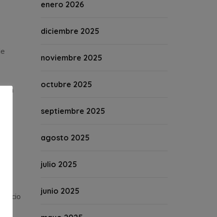
enero 2026
diciembre 2025
de
noviembre 2025
octubre 2025
uban
ng
septiembre 2025
agosto 2025
 las
bién
julio 2025
junio 2025
omercio