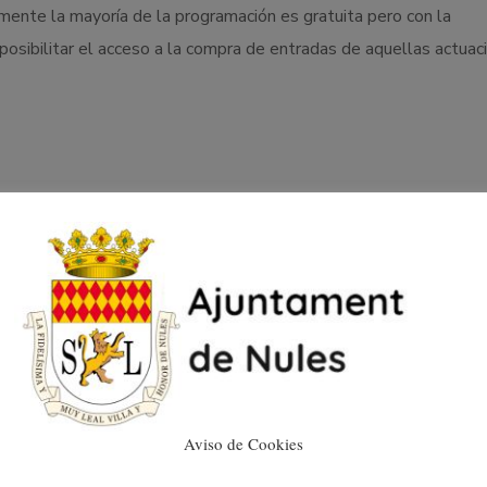
lmente la mayoría de la programación es gratuita pero con la
 posibilitar el acceso a la compra de entradas de aquellas actuac
T´AVALEM REFUERZA LA
EXPRESIÓN ESCRITA Y
Aviso de Cookies
EL ESPÍRITU CRÍTICO