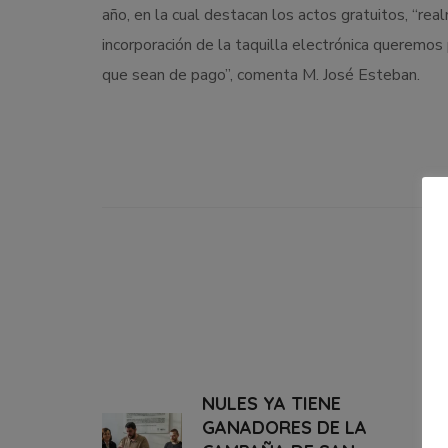
año, en la cual destacan los actos gratuitos, “rea
incorporación de la taquilla electrónica queremos
que sean de pago”, comenta M. José Esteban.
NULES YA TIENE
GANADORES DE LA