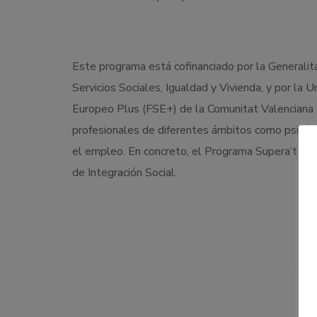
Este programa está cofinanciado por la Generalita
Servicios Sociales, Igualdad y Vivienda, y por la
Europeo Plus (FSE+) de la Comunitat Valenciana 
profesionales de diferentes ámbitos como psicólo
el empleo. En concreto, el Programa Supera’t a N
de Integración Social.