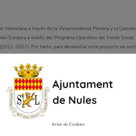
t Valenciana a través de la Vicepresidencia Primera y la Consell
 Unión Europea a través del Programa Operativo del Fondo Social
(2021-2027). Por tanto, para desarrollar este proyecto se con
gos, trabajadores sociales, orientadores laborales, o formadore
ules está formado por dos profesionales de la psicología y dos 
Aviso de Cookies