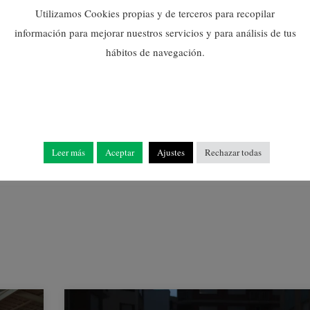
Utilizamos Cookies propias y de terceros para recopilar
información para mejorar nuestros servicios y para análisis de tus
hábitos de navegación.
LOS ALUMNOS DE
COMERCIO
PROFUNDIZAN EN LA
IDENTIDAD DE MARCA Y
EL ANÁLISIS
ESTRATÉGICO BCG
Leer más
Aceptar
Ajustes
Rechazar todas
15/10/2025