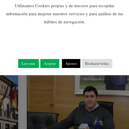
proyectos para
Utilizamos Cookies propias y de terceros para recopilar
constituir el I Hervidero
información para mejorar nuestros servicios y para análisis de tus
de Empresas de Nules
hábitos de navegación.
11/01/2018
Leer más
Aceptar
Ajustes
Rechazar todas