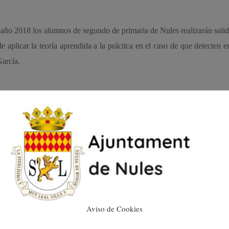
año 2018 los alumnos de segundo de primaria de Nules realizarán salid
aplicar la teoría aprendida a la práctica en el caso de que detecten en
arcía.
Aviso de Cookies
Seleccionados los 10