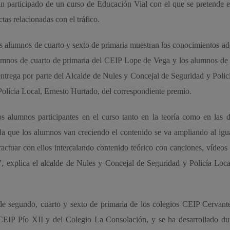
n participado de un curso de Educación Vial con el que se pretende 
as relacionadas con el tráfico.
los alumnos de cuarto y sexto de primaria muestran los conocimientos ad
alumnos de cuarto de primaria del CEIP Lope de Vega y los alumnos de
entrega por parte del Alcalde de Nules y Concejal de Seguridad y Polic
a Polícia Local, Ernesto Hurtado, del correspondiente premio.
s alumnos participantes en el curso tanto en la teoría como en las d
da que los alumnos van creciendo el contenido se va ampliando al igu
eractuar con ellos intercalando contenido teórico con canciones, vídeos
je”, explica el alcalde de Nules y Concejal de Seguridad y Policía Loc
 de segundo, cuarto y sexto de primaria de los colegios CEIP Cervan
IP Pío XII y del Colegio La Consolación, y se ha desarrollado dur