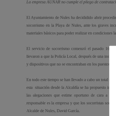
La empresa AUNAR no cumple el pliego de contratació
El Ayuntamiento de Nules ha decididido abrir procedi
socorrismo en la Playa de Nules, ante los graves incu
materiales básicos para poder realizar en condiciones la
El servicio de socorrismo comenzó el pasado 16 de j
llevaron a que la Policía Local, después de una inspecc
y dispositivos que no se encontraban en los puestos de 
En todo este tiempo se han llevado a cabo un total de 
esta situación desde la Alcaldía se ha propuesto inici
las alegaciones que estime oportuno de cara a la 
responsable es la empresa y que los socorristas son pr
Alcalde de Nules, David García.