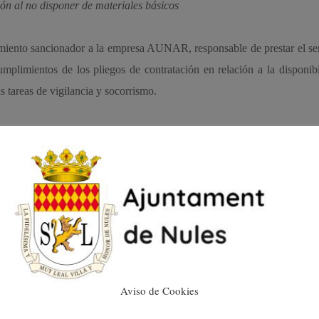
n al no disponer de materiales básicos
miento sancionador a la empresa AUNAR, responsable de prestar el se
mplimientos de los pliegos de contratación en relación a la disponib
s tareas de vigilancia y socorrismo.
unio y desde el primer día se detectaron incumplimientos contractu
ión, redactara un acta-denuncia en la que se detallan cada uno de los m
los socorristas cuando por contrato debería estar.
cuatro inspecciones más y en todas ellas se han detectado incumplimient
ar procedimiento sancionador, ahora la empresa dispone de 15 días para
resolución definitiva de la denuncia. De todos modos, consideramo
ofesionales que trabajan con los medios que les facilita la empresa”, c
Aviso de Cookies