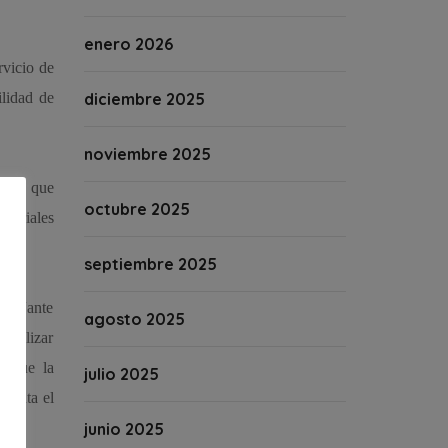
enero 2026
rvicio de
ilidad de
diciembre 2025
noviembre 2025
ales que
octubre 2025
ateriales
septiembre 2025
os, “ante
agosto 2025
 realizar
s que la
julio 2025
omenta el
junio 2025