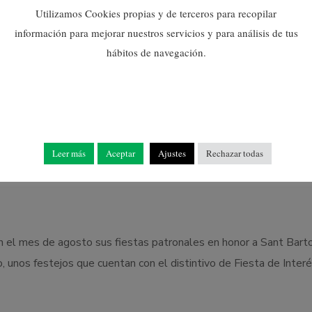
Utilizamos Cookies propias y de terceros para recopilar
información para mejorar nuestros servicios y para análisis de tus
endor a través de la palabra ha sido Mónica Mira, conocido hija
hábitos de navegación.
representantes de poblaciones de la provincia como Suera, la Llo
 Almassora, la Vall d’Uixó, Borriana o Vila-real también han queri
Leer más
Aceptar
Ajustes
Rechazar todas
su acto de presentación.
n el mes de agosto sus fiestas patronales en honor a Sant Bart
, unos festejos que cuentan con el distintivo de Fiesta de Inter