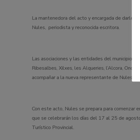
La mantenedora del acto y encargada de darle espl
Nules, periodista y reconocida escritora.
Las asociaciones y las entidades del municipio y 
Ribesalbes, Xilxes, les Alqueries, l’Alcora, Onda,
acompañar a la nueva representante de Nules en 
Con este acto, Nules se prepara para comenzar e
que se celebrarán los días del 17 al 25 de agosto
Turístico Provincial.