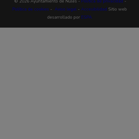
© 2026 Ayuntamiento de Nules -
Política de privacidad
-
Política de cookies
-
Aviso legal
-
Accesibilidad
Sitio web
desarrollado por
ESPA