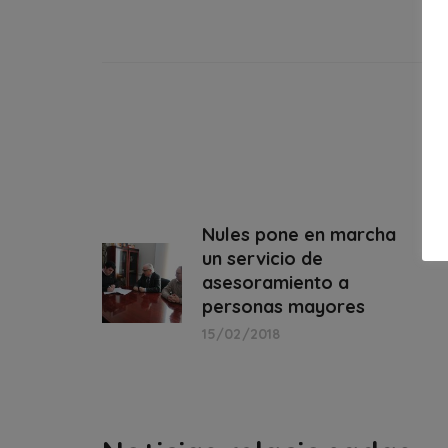
Nules pone en marcha
un servicio de
asesoramiento a
personas mayores
15/02/2018