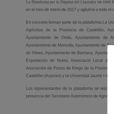
La Plataforma per la Dignitat del Llaurador
se creó h
en el mes de enero de 2017 y aglutina a todo el se
En concreto forman parte de la plataforma La U
Agrícolas de la Provincia de Castellón, Ay
Ayuntamiento de Onda, Ayuntamiento de Alm
Ayuntamiento de Moncofa, Ayuntamiento de Betx
de Xilxes, Ayuntamiento de Borriana, Ayuntamie
Exportación de Nules, Associació Local de L
Asociación de Pozos de Riego de la Provincia d
Castellón (Asociex) y la Universitat Jaume I de C
Los representantes de la plataforma se reúne
presencia del Secretario Autonómico de Agricultu