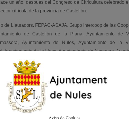
ace un año, después del Congreso de Citricultura celebrado 
ctor citrícola de la provincia de Castellón.
nió de Llauradors, FEPAC-ASAJA, Grupo Intercoop de las Coop
untamiento de Castellón de la Plana, Ayuntamiento de Vil
assora, Ayuntamiento de Nules, Ayuntamiento de la Vil
í, Ayuntamiento de la Llosa, Ayuntamiento de Almenara, Ayun
nto de la Vall d’Uixó, Ayuntamiento de les Alqueries, Coopera
lauradors de Nules, Sindicato Central de Aguas del Río M
e Castellón, Asociación de Exportadores de Fruta de la Prov
astellón.
n asiduamente en Nules, algunos de estos encuentros cuentan
ra de la Generalitat Valenciana.
Aviso de Cookies