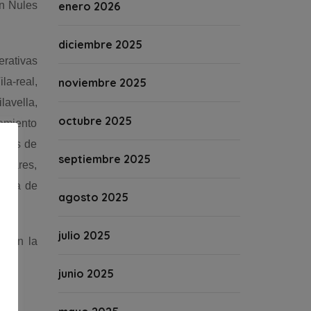
en Nules
enero 2026
diciembre 2025
erativas
a-real,
noviembre 2025
avella,
octubre 2025
tamiento
tivas de
septiembre 2025
ijares,
incia de
agosto 2025
julio 2025
 con la
junio 2025