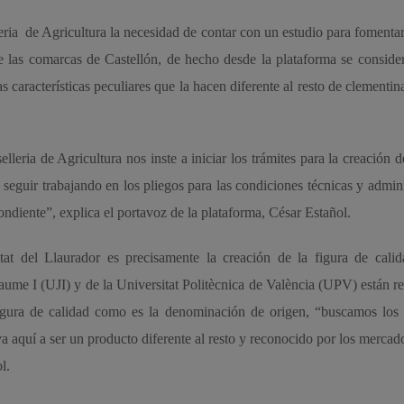
eria de Agricultura la necesidad de contar con un estudio para fomenta
e las comarcas de Castellón, de hecho desde la plataforma se conside
s características peculiares que la hacen diferente al resto de clementin
leria de Agricultura nos inste a iniciar los trámites para la creación 
seguir trabajando en los pliegos para las condiciones técnicas y admini
ndiente”, explica el portavoz de la plataforma, César Estañol.
at del Llaurador es precisamente la creación de la figura de calid
aume I (UJI) y de la Universitat Politècnica de València (UPV) están r
igura de calidad como es la denominación de origen, “buscamos los 
va aquí a ser un producto diferente al resto y reconocido por los mercad
ol.