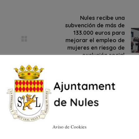
Nules recibe una
subvención de más de
133.000 euros para
mejorar el empleo de
mujeres en riesgo de
exclusión social
18/07/2019
Aviso de Cookies