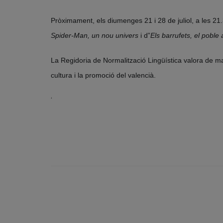
Pròximament, els diumenges 21 i 28 de juliol, a les 21.3
Spider-Man, un nou univers
i d”
Els barrufets, el poble
La Regidoria de Normalització Lingüística valora de man
cultura i la promoció del valencià.
‘