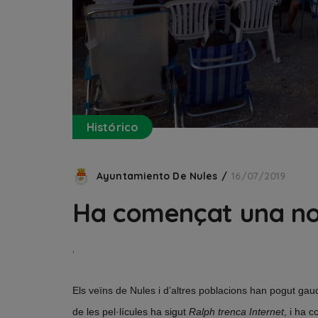
Histórico
Ayuntamiento De Nules
16/07/2019
Ha començat una nov
‘
Els veïns de Nules i d’altres poblacions han pogut ga
de les pel·lícules ha sigut
Ralph trenca Internet
, i ha 