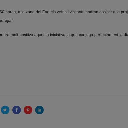
0 hores, a la zona del Far, els veïns i visitants podran assistir a la pro
 amagat
.
era molt positiva aquesta iniciativa ja que conjuga perfectament la div