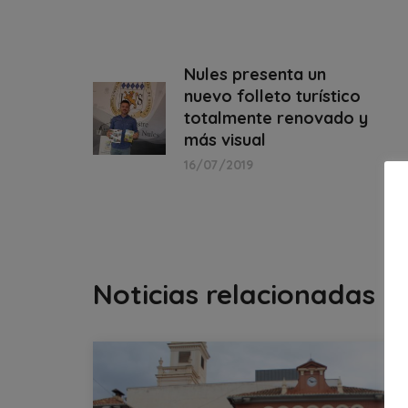
Nules presenta un
nuevo folleto turístico
totalmente renovado y
más visual
16/07/2019
Noticias relacionadas