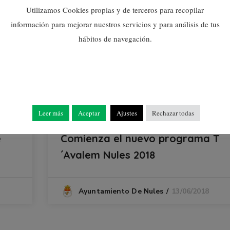
Utilizamos Cookies propias y de terceros para recopilar
información para mejorar nuestros servicios y para análisis de tus
hábitos de navegación.
Leer más
Aceptar
Ajustes
Rechazar todas
Histórico
e
Comienza el nuevo programa T
´Avalem Nules 2018
13/06/2018
Ayuntamiento De Nules