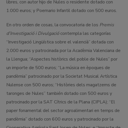
libres, con autor hijo de Nules o residente dotado con
1.000 euros; y Poemario Infantil dotado con 500 euros.
En otro orden de cosas, la convocatoria de los
Premis
d’Investigació i Divulgació
contempla las categorías
“Investigació Lingüística sobre el valencià” dotada con
2.000 euros y patrocinada por la Acadèmia Valenciana de
la Llengua; “Aspectes històrics del poble de Nules” por
un importe de 500 euros; “La música en èpoques de
pandèmia” patrocinado por la Societat Musical Artística
Nulense con 500 euros; “Històries dels magatzems de
taronges de Nules” también dotado con 500 euros y
patrocinado por la SAT Cítrics de la Plana (CIPLA); “El
paper fonamental del sector agroalimentari en temps de
pandèmia” dotado con 600 euros y patrocinado por la
Cooperativa Agrícola Sant Josep de Nules; e “Impacte de