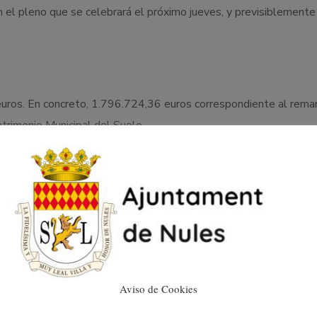
 el pleno que se celebrará el próximo jueves, y previsiblemente
 euros. En concreto, 1.796.724,36 euros correspondiente al rem
atrimonio Municipal del Suelo.
ordadas que se realizarán con el remanente de tesorería cabe se
ura con un importe de 1.091.634, 25 euros; la adecuación del S
ichos en el cementerio municipal con un montante de 190.000 eu
 pavimentación de caminos rurales.
Aviso de Cookies