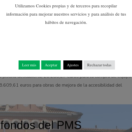
tes subterráneos del camino la Mar y del camino La Vieta con 
Utilizamos Cookies propias y de terceros para recopilar
información para mejorar nuestros servicios y para análisis de tus
o municipal con un importe de 35.000 euros; crear un banco de li
hábitos de navegación.
Centelles con una dotación de 30.000 euros; comprar un toril para
l con un importe de 18.129,43 euros; así mismo, se destinará 50
Leer más
Aceptar
Ajustes
Rechazar todas
a piscina descubierta; 26.280,27 euros para la compra de equipo
8.609,61 euros para obras de mejora de la accesibilidad del