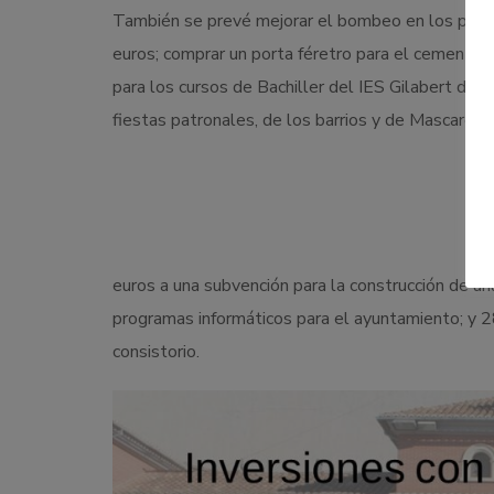
También se prevé mejorar el bombeo en los puen
euros; comprar un porta féretro para el cementeri
para los cursos de Bachiller del IES Gilabert de 
fiestas patronales, de los barrios y de Mascarel
euros a una subvención para la construcción de un
programas informáticos para el ayuntamiento; y 2
consistorio.