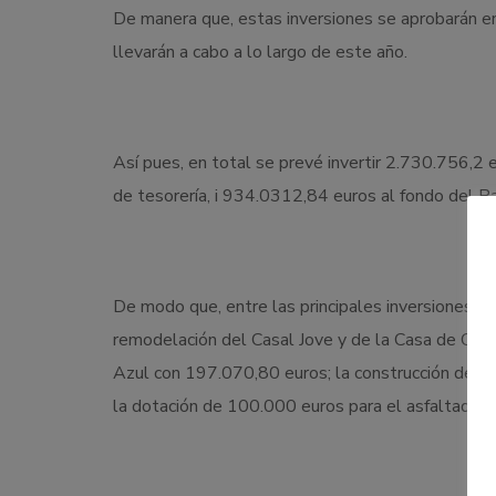
De manera que, estas inversiones se aprobarán en
llevarán a cabo a lo largo de este año.
Así pues, en total se prevé invertir 2.730.756,2
de tesorería, i 934.0312,84 euros al fondo del P
De modo que, entre las principales inversiones ac
remodelación del Casal Jove y de la Casa de Cult
Azul con 197.070,80 euros; la construcción de n
la dotación de 100.000 euros para el asfaltado y