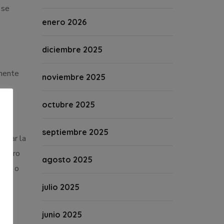
 se
enero 2026
diciembre 2025
anente
noviembre 2025
octubre 2025
septiembre 2025
ñalar la
endero
agosto 2025
ros; o
julio 2025
junio 2025