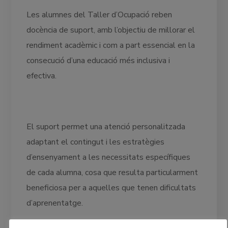
Les alumnes del Taller d’Ocupació reben
docència de suport, amb l’objectiu de millorar el
rendiment acadèmic i com a part essencial en la
consecució d’una educació més inclusiva i
efectiva.
El suport permet una atenció personalitzada
adaptant el contingut i les estratègies
d’ensenyament a les necessitats específiques
de cada alumna, cosa que resulta particularment
beneficiosa per a aquelles que tenen dificultats
d’aprenentatge.