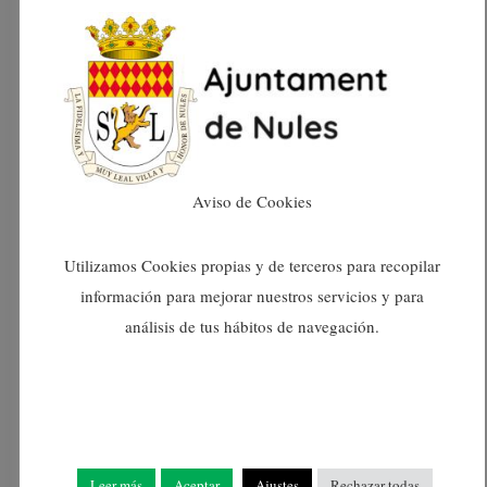
En rebre l’ajuda addicional que necessiten, hi ha
una probabilitat més gran de tancar les bretxes
d’aprenentatge i augmentar la confiança de les
alumnes en les seues habilitats, així com de
desenvolupar habilitats socials i emocionals,
Aviso de Cookies
fomentant un ambient d’aprenentatge positiu i
comprensiu.
Utilizamos Cookies propias y de terceros para recopilar
información para mejorar nuestros servicios y para
análisis de tus hábitos de navegación.
Els docents de suport col·laboren amb els
docents titulars que estan al capdavant de cada
grup i ho fan oferint estratègies i recursos
addicionals per gestionar millor les necessitats
Leer más
Aceptar
Ajustes
Rechazar todas