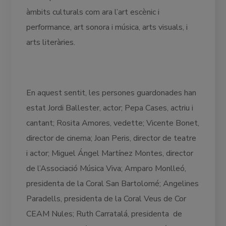
àmbits culturals com ara l’art escènic i
performance, art sonora i música, arts visuals, i
arts literàries.
En aquest sentit, les persones guardonades han
estat Jordi Ballester, actor; Pepa Cases, actriu i
cantant; Rosita Amores, vedette; Vicente Bonet,
director de cinema; Joan Peris, director de teatre
i actor; Miguel Ángel Martínez Montes, director
de l’Associació Música Viva; Amparo Monlleó,
presidenta de la Coral San Bartolomé; Angelines
Paradells, presidenta de la Coral Veus de Cor
CEAM Nules; Ruth Carratalá, presidenta de