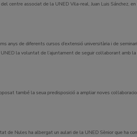
del centre associat de la UNED Vila-real, Juan Luis Sánchez, en 
ms anys de diferents cursos d’extensió universitària i de seminari
a UNED la voluntat de l’ajuntament de seguir col·laborant amb la
oposat també la seua predisposició a ampliar noves col·laboraci
alitat de Nules ha albergat un aulari de la UNED Sènior que ha c