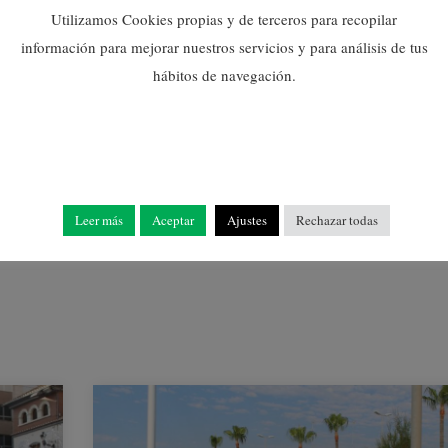
Utilizamos Cookies propias y de terceros para recopilar
información para mejorar nuestros servicios y para análisis de tus
hábitos de navegación.
LA REINA I DAMES DE LA
VILA PRESIDEIXEN LA
CELEBRACIÓ EN HONOR
A SANT ROC
16/08/2024
Leer más
Aceptar
Ajustes
Rechazar todas