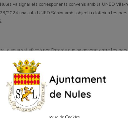
 Nules va signar els corresponents convenis amb la UNED Vila-r
3/2024 una aula UNED Sènior amb l’objectiu d’oferir a les per
.
ra la seua satisfacció per l’interès que ha generat entre les per
D Sènior de Nules compta amb una molt bona acceptació, per tant
Aviso de Cookies