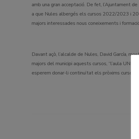
amb una gran acceptació. De fet, l’Ajuntament de
a que Nules albergés els cursos 2022/2023 i 202
majors interessades nous coneixements i formació
Davant açò, l’alcalde de Nules, David García, most
majors del municipi aquests cursos, “l’aula UNE
esperem donar-li continuïtat els pròxims cursos”.