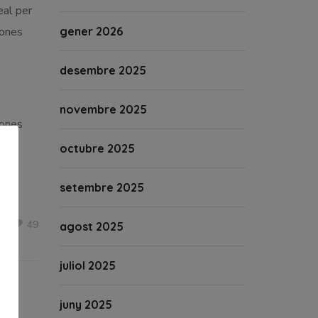
eal per
sones
gener 2026
desembre 2025
novembre 2025
sones
octubre 2025
setembre 2025
49
agost 2025
juliol 2025
juny 2025