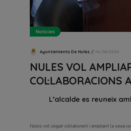
Notícies
Ayuntamiento De Nules
14/08/2024
NULES VOL AMPLIAR
COL·LABORACIONS 
L’alcalde es reuneix am
Nules vol seguir col·laborant i ampliant la seua c