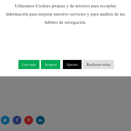
Utilizamos Cookies propias y de terceros para recopilar
 ESCUELA DE VERANO 2023 – PDF
información para mejorar nuestros servicios y para análisis de tus
hábitos de navegación.
 que participarán en la
Escola d’Estiu
y en el
Campus Natura
se
a para el miércoles, 21 de junio, a las 19:00 horas en el Salón
Leer más
Aceptar
Ajustes
Rechazar todas