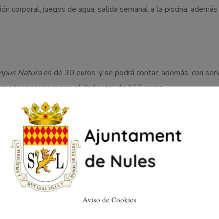
ión corporal, juegos de agua, salida semanal a la piscina, además
pus Natura
es de 30 euros, y se podrá contar, además, con serv
comedor por una mensualidad total de 122 euros.
 50 por cien para las familias numerosas o monoparentales, del
ual o superior al 33 por cien, del 100 por cien para el padre, mad
 a un año sin recibir ningún tipo de ayuda, y del 100 por cien c
íticas de Igualdad.
Aviso de Cookies