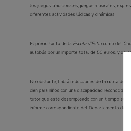
los juegos tradicionales, juegos musicales, expres
diferentes actividades lúdicas y dinámicas.
El precio tanto de la
Escola d’Estiu
como del
Cam
autobús por un importe total de 50 euros, y de 
No obstante, habrá reducciones de la cuota de un
cien para niños con una discapacidad reconocida ig
tutor que esté desempleado con un tiempo superior
informe correspondiente del Departamento de Pol