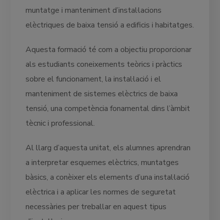
muntatge i manteniment d’instal·lacions
elèctriques de baixa tensió a edificis i habitatges.
Aquesta formació té com a objectiu proporcionar
als estudiants coneixements teòrics i pràctics
sobre el funcionament, la instal·lació i el
manteniment de sistemes elèctrics de baixa
tensió, una competència fonamental dins l’àmbit
tècnic i professional.
Al llarg d’aquesta unitat, els alumnes aprendran
a interpretar esquemes elèctrics, muntatges
bàsics, a conèixer els elements d’una instal·lació
elèctrica i a aplicar les normes de seguretat
necessàries per treballar en aquest tipus