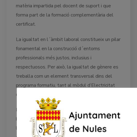
matèria impartida pel docent de suport i que
forma part de la formació complementària del
certificat.
La igualtat en l´àmbit laboral constitueix un pilar
fonamental en la construcció d´entorns
professionals més justos, inclusius i
respectuosos. Per això, la igualtat de gènere es
treballa com un element transversal dins del
programa formatiu, tant al mòdul d’Electricitat
com al d´Obra.
En aquesta ocasió, el grup d’Obra inicia aquest
bloc formatiu, l’objectiu del qual és sensibilitzar
l’alumnat sobre la importància de la igualtat