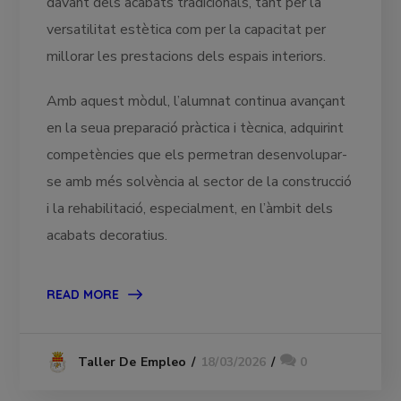
davant dels acabats tradicionals, tant per la
versatilitat estètica com per la capacitat per
millorar les prestacions dels espais interiors.
Amb aquest mòdul, l’alumnat continua avançant
en la seua preparació pràctica i tècnica, adquirint
competències que els permetran desenvolupar-
se amb més solvència al sector de la construcció
i la rehabilitació, especialment, en l’àmbit dels
acabats decoratius.
READ MORE
18/03/2026
0
Taller De Empleo