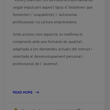
´esforç realitzat i es destaca la importància de
seguir impulsant aquest tipus d´iniciatives que
fomenten l´ocupabilitat, l´autonomia
professional i la cultura emprenedora.
Amb accions com aquesta, es reafirma el
compromís amb una formació de qualitat,
adaptada a les demandes actuals del mercat i
orientada al desenvolupament personal i
professional de l´alumnat.
READ MORE