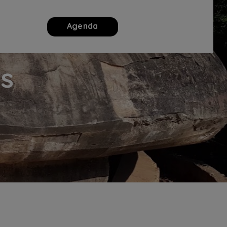
Agenda
es