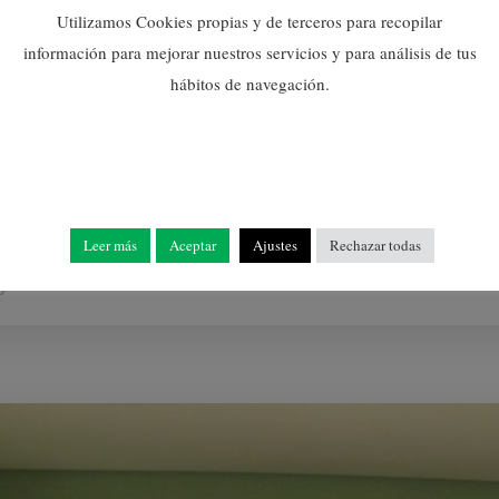
Utilizamos Cookies propias y de terceros para recopilar
información para mejorar nuestros servicios y para análisis de tus
 nous nulerets i nuleretes, es tracta d’un acte molt emotiu ja q
hábitos de navegación.
el passat any, així a més dels pares també acompanyen els més m
Leer más
Aceptar
Ajustes
Rechazar todas
0