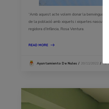
“Amb aquest acte volem donar la benvinguda als
de la població amb xiquets i xiquetes nascuts 
regidora d’Infància, Rosa Ventura.
READ MORE
20/11/2022
Ayuntamiento De Nules