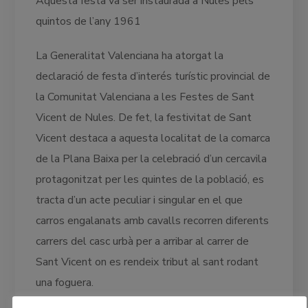
Aquesta festa va ser instaurada a Nules pels
quintos de l’any 1961
La Generalitat Valenciana ha atorgat la
declaració de festa d’interés turístic provincial de
la Comunitat Valenciana a les Festes de Sant
Vicent de Nules. De fet, la festivitat de Sant
Vicent destaca a aquesta localitat de la comarca
de la Plana Baixa per la celebració d’un cercavila
protagonitzat per les quintes de la població, es
tracta d’un acte peculiar i singular en el que
carros engalanats amb cavalls recorren diferents
carrers del casc urbà per a arribar al carrer de
Sant Vicent on es rendeix tribut al sant rodant
una foguera.