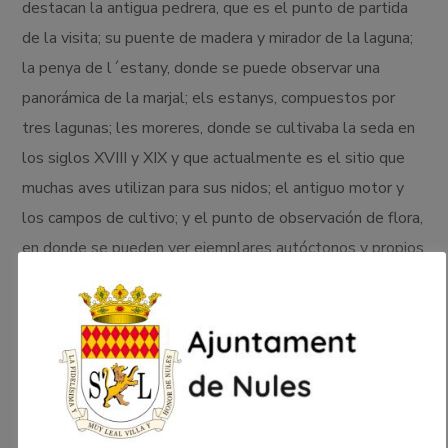
destacan la antigua pedrera, que es el punto de partida
de la visita; su puente de madera y mirador de la laguna;
la penya de l´estany, donde se puede observar una
panorámica de la marjal; els estanys, compuestos por
tres lagunas; les moreres, donde se cultivaba la seda en
los siglos XVIII y XIX y que actualmente es el sitio que
muchas aves utilizan para sus nidos; el antiguo motor y
los campos de cultivo; y el punto de observación de flora,
en donde se pueden ver ejemplares autóctonos y propios
de estos ecosistemas.
En cuanto a la fauna y flora, constituye un refugio
excepcional para las aves, siendo un importante lugar de
migraciones en invierno en el que alimentarse, descansar
o incluso nidificar. Esta laguna artificializada cuenta con