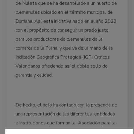
de Nuleta que se ha desarrollado a un huerto de
clemenules ubicado en el término municipal de
Burriana. Así, esta iniciativa nació en el año 2023
con el propósito de conseguir un precio justo
para los productores de clemenules de la
comarca de la Plana, y que va de la mano de la
Indicación Geográfica Protegida (IGP) Cítricos
Valencianos ofreciendo así el doble sello de
garantía y calidad.
De hecho, el acto ha contado con la presencia de
una representación de las diferentes entidades
e instituciones que forman la “Asociación para la
puesta en valor de la calidad de la Clemenules