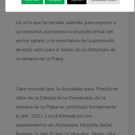
la OCAPA de la Vall d’Uixó.
Un acto que ha servido, además, para exponer a
las personas asistentes la situación actual del
sector agrario, y la importancia de la promoción
de este sello para el futuro de la citricultura de
la comarca de la Plana.
Cabe recordar que, la Asociación para Puesta en
Valor de la Calidad de la Clemenules de la
comarca de la Plana se constituyó formalmente
el año 2021 y está formada por los
ayuntamientos de Almassora, Moncofa, Betxí,
Burriana, la Vall d’Uixó, la Vilavella , Nules, Vila-