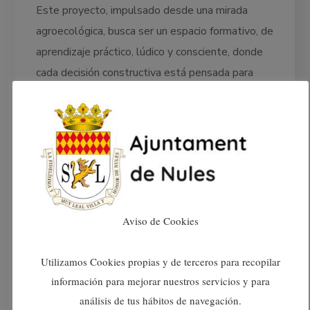
Este proyecto, impulsado desde una mirada
agroecológica, busca ser un espacio formativo, de
aprendizaje práctico, lúdico y consciente, donde
cada decisión constructiva está pensada para
respetar el entorno, educar en sostenibilidad y
generar belleza a partir de materiales
reutilizados.
El
trencadís
es una técnica decorativa que
consiste en crear superficies ornamentales a
partir de fragmentos irregulares de cerámica,
Aviso de Cookies
vidrio, azulejos u otros materiales similares,
colocados como un mosaico.
Utilizamos Cookies propias y de terceros para recopilar
información para mejorar nuestros servicios y para
Material reciclado: se utiliza a menudo
análisis de tus hábitos de navegación.