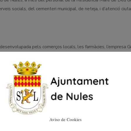
alud de Nules; a més del personal de la Residència Mare de Déu d
rveis socials, del cementeri municipal, de neteja, i d’atenció ciut
a desenvolupada pels comerços locals, les farmàcies, l’empresa 
i Kimo Projectes; la Cooperativa Agrícola Sant Josep juntament
nteressada van cosir mascaretes.
ACTE
Aviso de Cookies