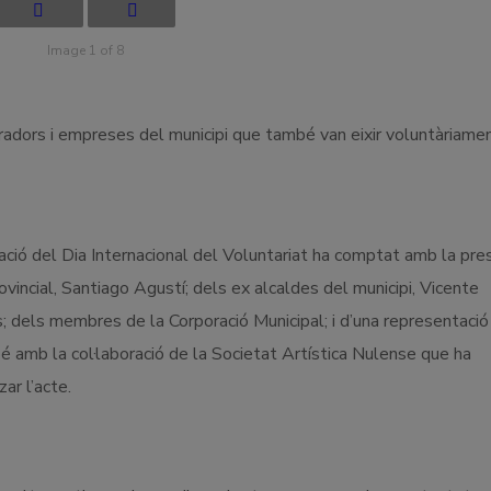
Image 1 of 8
uradors i empreses del municipi que també van eixir voluntàriame
ació del Dia Internacional del Voluntariat ha comptat amb la pre
ovincial, Santiago Agustí; dels ex alcaldes del municipi, Vicente
; dels membres de la Corporació Municipal; i d’una representació
bé amb la col·laboració de la Societat Artística Nulense que ha
ar l’acte.