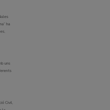
Nules
na” ha
es,
mb uns
ferents
ó Civil,