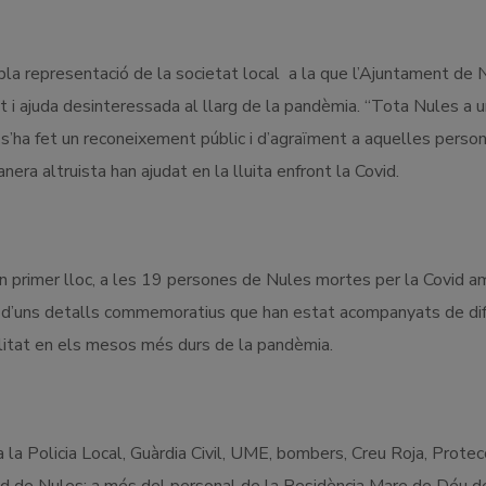
pla representació de la societat local a la que l’Ajuntament de 
 i ajuda desinteressada al llarg de la pandèmia. “Tota Nules a u
’ha fet un reconeixement públic i d’agraïment a aquelles person
anera altruista han ajudat en la lluita enfront la Covid.
en primer lloc, a les 19 persones de Nules mortes per la Covid a
ent d’uns detalls commemoratius que han estat acompanyats de di
ocalitat en els mesos més durs de la pandèmia.
a Policia Local, Guàrdia Civil, UME, bombers, Creu Roja, Protecci