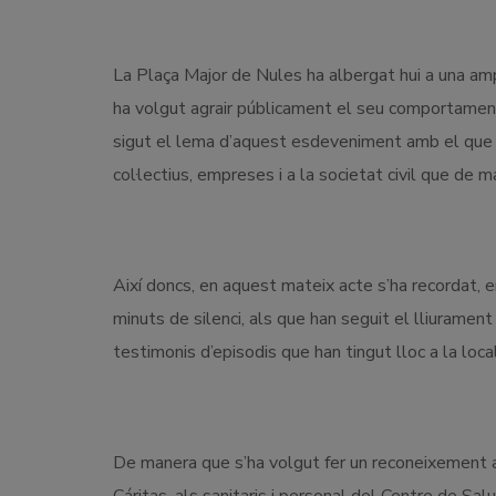
La Plaça Major de Nules ha albergat hui a una am
ha volgut agrair públicament el seu comportament
sigut el lema d’aquest esdeveniment amb el que s
col·lectius, empreses i a la societat civil que de m
Així doncs, en aquest mateix acte s’ha recordat, 
minuts de silenci, als que han seguit el lliuram
testimonis d’episodis que han tingut lloc a la l
De manera que s’ha volgut fer un reconeixement a l