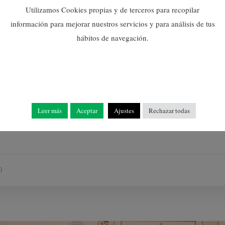
Image 1 of 9
Utilizamos Cookies propias y de terceros para recopilar
información para mejorar nuestros servicios y para análisis de tus
hábitos de navegación.
 corals de Sant Bartomeu i de l’Associació Veus del CEAM Nules 
at i Policia Local, David García, comenta que “es tracta d’un ac
Leer más
Aceptar
Ajustes
Rechazar todas
arg de tot l’any”.
0