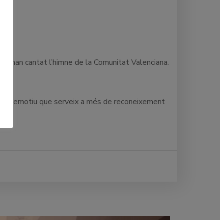
que han cantat l’himne de la Comunitat Valenciana.
te molt emotiu que serveix a més de reconeixement