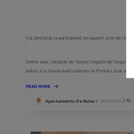
Cal destacar la participació en aquest acte de les
Sobre això, l’alcalde de Nules i regidor de Seguret
públic a la tasca realitzada per la Policia Local al ll
READ MORE
29/09/2023
Ayuntamiento De Nules