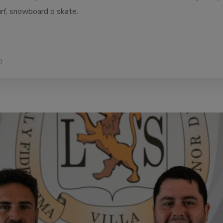
surf, snowboard o skate.
0