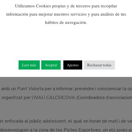
Utilizamos Cookies propias y de terceros para recopilar
información para mejorar nuestros servicios y para análisis de tus
hábitos de navegación.
Image 1 of 12
Leer más
Aceptar
Ajustes
Rechazar todas
 un Punt Violeta per a informar, previndre i conscienciar la ciut
TS organitzat per l’IVAJ i CALCSICOVA (Coordinadora d’associacion
t enfocada al públic adolescent, el qual en horari de matí i de ve
 desenvolupen a la zona de les Pistes Esportives, on els joves p