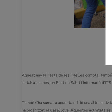
Aquest any la Festa de les Paelles compta també amb
instal·lat, a més, un Punt de Salut i Informació d’I
També s’ha sumat a aquesta edició una altra activita
ha organitzat el Casal Jove. Aquestes activitats es