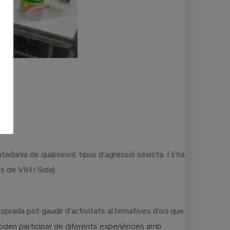
adania de qualsevol tipus d’agressió sexista. I s’ha
s de VIH i Sida).
sprada pot gaudir d’activitats alternatives d’oci que
oden participar de diferents experiències amb