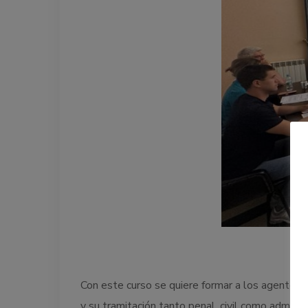
Con este curso se quiere formar a los agentes 
y su tramitación tanto penal, civil como adminis