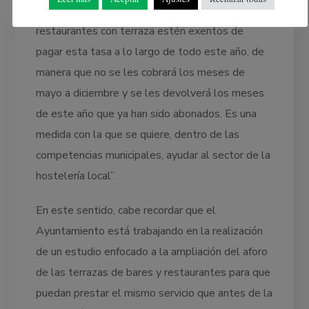
hemos acordado por unanimidad que los bares y
restaurantes con terraza estén exentos de
pagar esta tasa a lo largo de todo este año, de
manera que no se les cobrará los meses de
mayo a diciembre y se les devolverá los meses
de este año que ya han sido abonados. Es una
medida con la que se quiere, dentro de las
competencias municipales, ayudar al sector de la
hostelería local”.
En este sentido, cabe recordar que el
Ayuntamiento está trabajando en la realización
de un estudio enfocado a la ampliación del aforo
de las terrazas de bares y restaurantes para que
puedan prestar el mismo servicio que antes de la