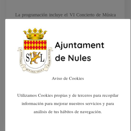
La programación incluye el VI Concierto de Música
Medieval a cargo de la Orquesta Laudística Daniel
Fortea en la iglesia de Mascarell.
La XII Feria Medieval se clausurará la noche del
domingo con un desfile de fuego itinerante con
músicos y juglares que recorrerá las calles de
Mascarell.
Aviso de Cookies
READ MORE
Utilizamos Cookies propias y de terceros para recopilar
información para mejorar nuestros servicios y para
análisis de tus hábitos de navegación.
05/11/2018
0
Ayuntamiento De Nules