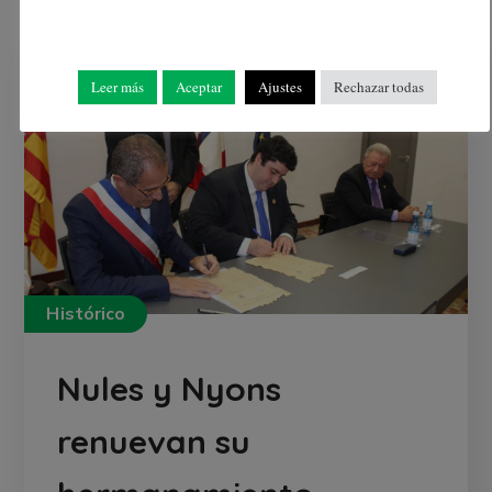
Leer más
Aceptar
Ajustes
Rechazar todas
Histórico
Nules y Nyons
renuevan su