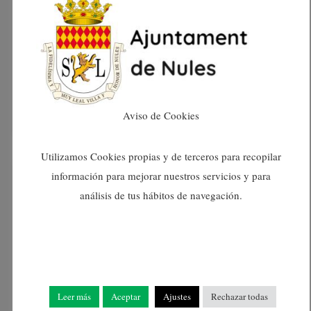
NULES REIVINDICA UN AÑO MÁS LOS DERECHOS DEL
COLECTIVO LGTBI
LEER MÁS »
Aviso de Cookies
26/06/2026
Utilizamos Cookies propias y de terceros para recopilar
información para mejorar nuestros servicios y para
NOTICIAS
análisis de tus hábitos de navegación.
Leer más
Aceptar
Ajustes
Rechazar todas