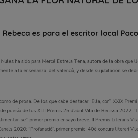
GANA LA FLOR NATURAL DE LO
 Rebeca es para el escritor local Paco
e Nules ha sido para Mercé Estrela Tena, autora de la obra que l
mente a la enseñanza del valencià, y desde su jubilación se dedica
como de prosa. De los que cabe destacar “Ella, cor”, XXIX Premi 
de poesía de los XLII Premis 25 d’abril Vila de Benissa 2022; “L
mentar-se”, primer premio ensayo breve, II Premis Literaris Vila
Canals 2020; “Profanació”, primer premio, 40è concurs literari Vi