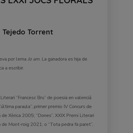
S LXXI JOCS FLORALS
 Tejedo Torrent
leva por lema
Jo am
. La ganadora es hija de
 a escribir.
Literari “Francesc Bru” de poesia en valencià
’última paraula”, primer premio IV Concurs de
 de Xèrica 2005; “Dones”, XXIX Premi Literari
la de Mont-roig 2021; o “Tota pedra fa paret”,