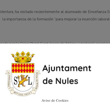
 Ventura, ha visitado recientemente al alumnado de Enseñanza Se
 la importancia de la formación “para mejorar la inserción laboral
nada por la Caixa Rural Sant Josep de Nules, y material escolar 
rticipar en alguno de los cursos programados, pueden informars
l.com
Aviso de Cookies