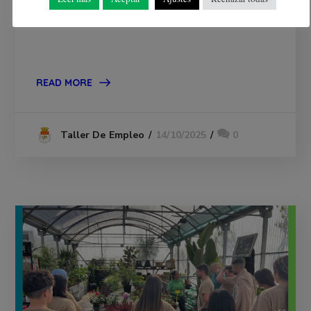
desempeño profesional actual.
READ MORE
14/10/2025
0
Taller De Empleo