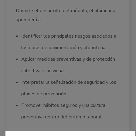
Durante el desarrollo del módulo, el alumnado
aprenderá a:
Identificar los principales riesgos asociados a
las obras de pavimentación y albañilería.
Aplicar medidas preventivas y de protección
colectiva e individual.
Interpretar la señalización de seguridad y los
planes de prevención.
Promover hábitos seguros y una cultura
preventiva dentro del entorno laboral.
La importancia de este módulo en el día a día del