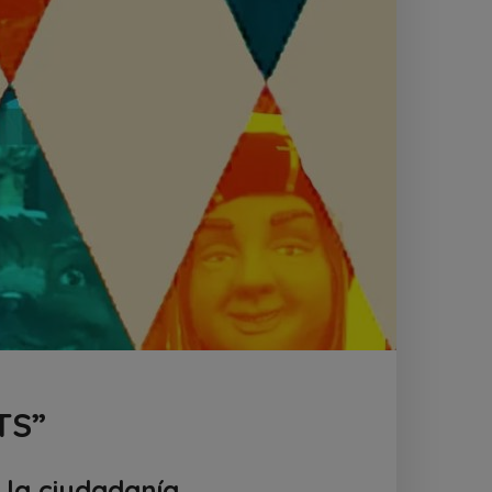
TS”
 la ciudadanía