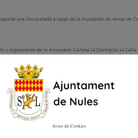
á degustar una chocolatada a cargo de la Asociación de Amas de
 y organización de la Associació Cultural la Corretjola, la Colla
y Consumidores de Nules, y de la Muixeranga de la Plana, junto c
0
Aviso de Cookies