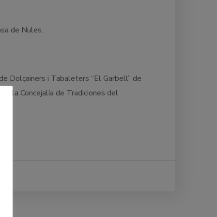
 Casa de Nules.
 de Dolçainers i Tabaleters “El Garbell” de
on la Concejalía de Tradiciones del