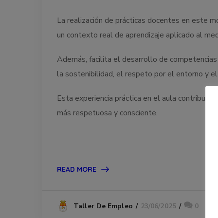
La realización de prácticas docentes en este m
un contexto real de aprendizaje aplicado al medi
Además, facilita el desarrollo de competencias 
la sostenibilidad, el respeto por el entorno y 
Esta experiencia práctica en el aula contribuye
más respetuosa y consciente.
READ MORE
23/06/2025
0
Taller De Empleo