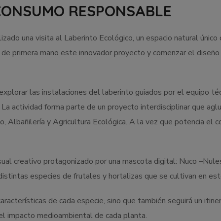
 CONSUMO RESPONSABLE
izado una visita al Laberinto Ecológico, un espacio natural único
cer de primera mano este innovador proyecto y comenzar el diseñ
xplorar las instalaciones del laberinto guiados por el equipo téc
 actividad forma parte de un proyecto interdisciplinar que agluti
 Albañilería y Agricultura Ecológica. A la vez que potencia el
isual creativo protagonizado por una mascota digital: Nuco –Nule
distintas especies de frutales y hortalizas que se cultivan en est
racterísticas de cada especie, sino que también seguirá un itiner
l y el impacto medioambiental de cada planta.