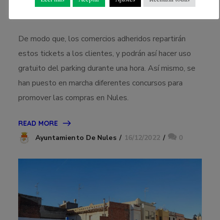
De modo que, los comercios adheridos repartirán
estos tickets a los clientes, y podrán así hacer uso
gratuito del parking durante una hora. Así mismo, se
han puesto en marcha diferentes concursos para
promover las compras en Nules.
READ MORE
16/12/2022
0
Ayuntamiento De Nules