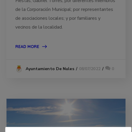
Fiestas, Gabriel Torres; por diferentes miembros
de la Corporación Municipal; por representantes
de asociaciones locales; y por familiares y
vecinos de la localidad.
READ MORE
08/07/2022
0
Ayuntamiento De Nules