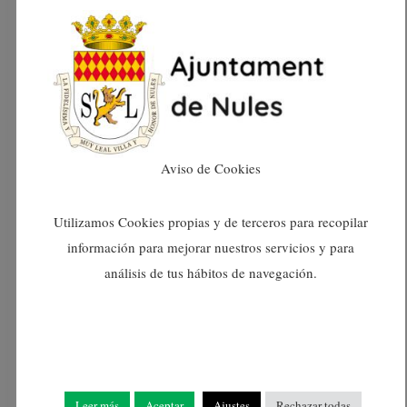
Noticias
Aviso de Cookies
NULES CONTRATA A
CUATRO PERSONAS
Utilizamos Cookies propias y de terceros para recopilar
información para mejorar nuestros servicios y para
DESEMPLEADAS PARA
análisis de tus hábitos de navegación.
LA REALIZACIÓN DE
TRABAJOS DE OBRA Y
SERVICIOS
Leer más
Aceptar
Ajustes
Rechazar todas