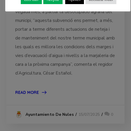
D’aquesta manera, Nules es compromet, una
vegada més, a pal·liar la desocupació agrària del
municipi, “aquesta subvenció ens permet, a més,
portar a terme diferents actuacions de neteja i
de manteniment del nostre terme municipal amb
les quals es millora les condicions dels marges i
vies d’evacuació d’aigua i nivells a la marjaleria de
cara a la pròxima campanya”, comenta el regidor
d’Agricultura, César Estañol.
READ MORE
15/07/2025
0
Ayuntamiento De Nules