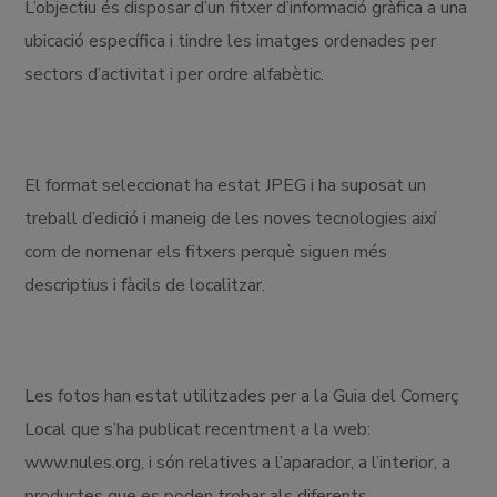
L’objectiu és disposar d’un fitxer d’informació gràfica a una
ubicació específica i tindre les imatges ordenades per
sectors d’activitat i per ordre alfabètic.
El format seleccionat ha estat JPEG i ha suposat un
treball d’edició i maneig de les noves tecnologies així
com de nomenar els fitxers perquè siguen més
descriptius i fàcils de localitzar.
Les fotos han estat utilitzades per a la Guia del Comerç
Local que s’ha publicat recentment a la web:
www.nules.org, i són relatives a l’aparador, a l’interior, a
productes que es poden trobar als diferents