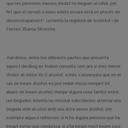
que les persones menors d’edat no beguen alcohol, pel
fet que el cervell a eixes edats encara està en procés de
desenvolupament”, comenta la regidora de Joventut i de
Festes, Blanca Silvestre.
Així doncs, entre les diferents pautes que presenta
aquest decàleg es troben consells com ara si eres menor
d’edat, el millor és 0 alcohol; a més s’assenyala que en el
cas de beure alcohol es pot reduir riscos menjant bé
abans de beure alcohol; menjar alguna cosa també entre
les begudes; intenta no mesclar substàncies; alternar una
beguda amb alcohol amb una altra sense alcohol, per
exemple aigua o refrescos; si hi ha alguna persona que ha
begut evitar que conduïsca; si s’ha begut molt beure sucs