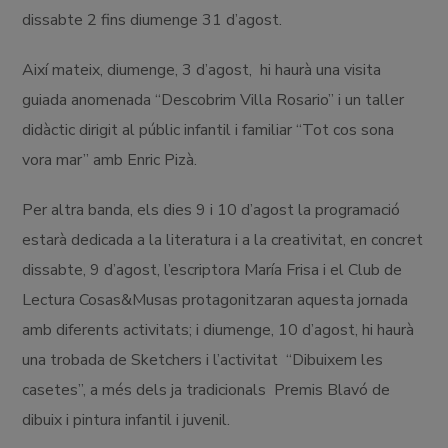
dissabte 2 fins diumenge 31 d’agost.
Així mateix, diumenge, 3 d’agost, hi haurà una visita
guiada anomenada “Descobrim Villa Rosario” i un taller
didàctic dirigit al públic infantil i familiar “Tot cos sona
vora mar” amb Enric Pizà.
Per altra banda, els dies 9 i 10 d’agost la programació
estarà dedicada a la literatura i a la creativitat, en concret
dissabte, 9 d’agost, l’escriptora María Frisa i el Club de
Lectura Cosas&Musas protagonitzaran aquesta jornada
amb diferents activitats; i diumenge, 10 d’agost, hi haurà
una trobada de Sketchers i l’activitat “Dibuixem les
casetes”, a més dels ja tradicionals Premis Blavó de
dibuix i pintura infantil i juvenil.