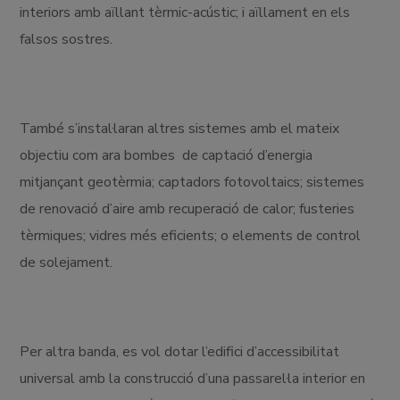
interiors amb aïllant tèrmic-acústic; i aïllament en els
falsos sostres.
També s’instal·laran altres sistemes amb el mateix
objectiu com ara bombes de captació d’energia
mitjançant geotèrmia; captadors fotovoltaics; sistemes
de renovació d’aire amb recuperació de calor; fusteries
tèrmiques; vidres més eficients; o elements de control
de solejament.
Per altra banda, es vol dotar l’edifici d’accessibilitat
universal amb la construcció d’una passarel·la interior en