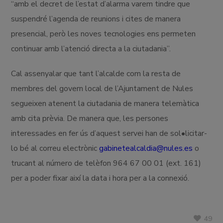
“amb el decret de l’estat d’alarma varem tindre que
suspendré l’agenda de reunions i cites de manera
presencial, però les noves tecnologies ens permeten
continuar amb l’atenció directa a la ciutadania”.
Cal assenyalar que tant l’alcalde com la resta de
membres del govern local de l’Ajuntament de Nules
segueixen atenent la ciutadania de manera telemàtica
amb cita prèvia. De manera que, les persones
interessades en fer ús d’aquest servei han de sol•licitar-
lo bé al correu electrònic
gabinetealcaldia@nules.es
o
trucant al número de telèfon 964 67 00 01 (ext. 161)
per a poder fixar així la data i hora per a la connexió.
49