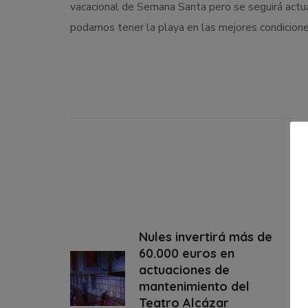
vacacional de Semana Santa pero se seguirá actua
podamos tener la playa en las mejores condicione
Nules invertirá más de
60.000 euros en
actuaciones de
mantenimiento del
Teatro Alcázar