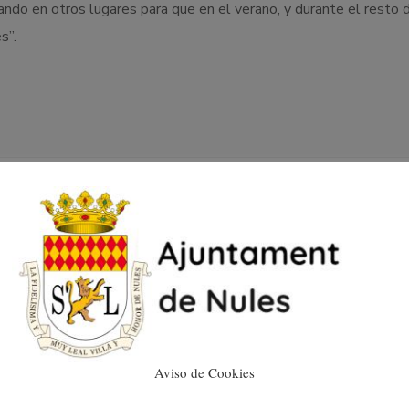
ndo en otros lugares para que en el verano, y durante el resto d
s”.
Nules organiza una
nueva jornada de
voluntariado para
Aviso de Cookies
limpiar las playas