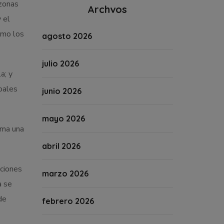
 zonas
Archvos
 el
omo los
agosto 2026
julio 2026
a; y
pales
junio 2026
mayo 2026
ima una
abril 2026
aciones
marzo 2026
a se
de
febrero 2026