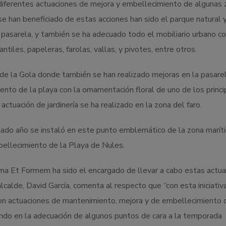
iferentes actuaciones de mejora y embellecimiento de algunas
se han beneficiado de estas acciones han sido el parque natural y
a pasarela, y también se ha adecuado todo el mobiliario urbano c
tiles, papeleras, farolas, vallas, y pivotes, entre otros.
de la Gola donde también se han realizado mejoras en la pasarel
nto de la playa con la ornamentación floral de uno de los princi
ctuación de jardinería se ha realizado en la zona del faro.
sado año se instaló en este punto emblemático de la zona marít
ellecimiento de la Playa de Nules.
ma Et Formem ha sido el encargado de llevar a cabo estas actu
lcalde, David García, comenta al respecto que “con esta iniciativ
on actuaciones de mantenimiento, mejora y de embellecimiento 
ando en la adecuación de algunos puntos de cara a la temporada