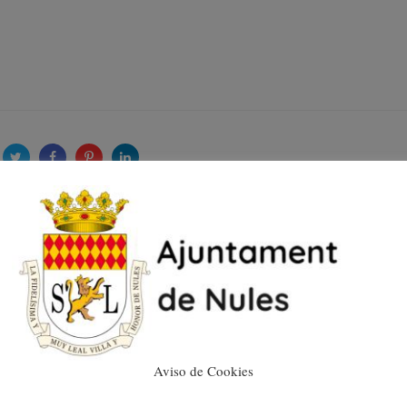
Nules espera reducir la
deuda municipal hasta
el 10% al finalizar el
presente ejercicio
30/01/2018
Aviso de Cookies