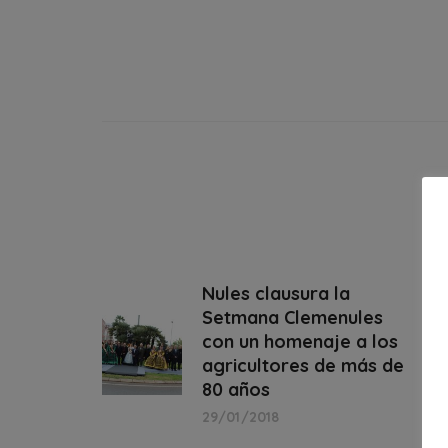
Nules clausura la
Setmana Clemenules
con un homenaje a los
agricultores de más de
80 años
29/01/2018