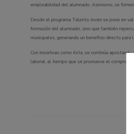
empleabilidad del alumnado. Asimismo, se fomenta
Desde el programa Talento Joven se pone en valor
formación del alumnado, sino que también reperc
municipales, generando un beneficio directo para l
Con iniciativas como ésta, se continúa apostando p
laboral, al tiempo que se promueve el compromiso 