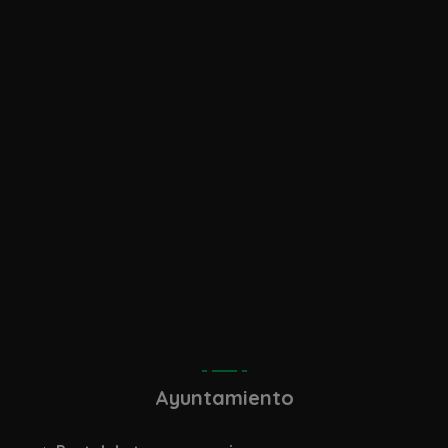
diciembre 2017
noviembre 2017
octubre 2017
septiembre 2017
abril 2017
marzo 2017
Ayuntamiento