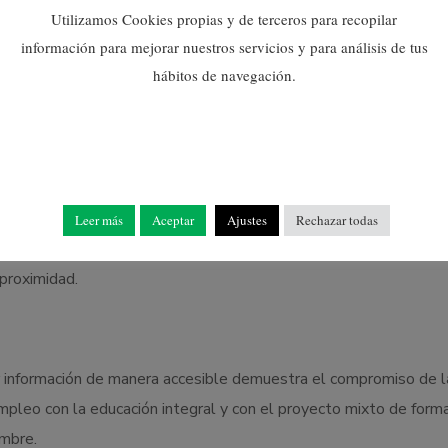
Utilizamos Cookies propias y de terceros para recopilar
os los colegios del municipio para explicar esta Ruta del Comer
información para mejorar nuestros servicios y para análisis de tus
les. La colaboración de los seis colegios de Nules: Cervantes; 
hábitos de navegación.
uestra Señora de la Consolación en la difusión de la campaña ha 
on la comunidad escolar.
prendizaje entre diferentes niveles educativos, en el Taller de E
Leer más
Aceptar
Ajustes
Rechazar todas
articipativas. Utilizando un enfoque lúdico y didáctico compartie
proximidad.
tir información de manera accesible demuestra el compromiso de l
leo con la educación integral y con el proyecto mixto de forma
mbre.