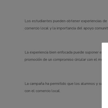
Los estudiantes pueden obtener experiencias de a
comercio local y la importancia del apoyo comunit
La experiencia bien enfocada puede suponer el fo
promoción de un compromiso circular con el munici
La campaña ha permitido que los alumnos y sus fa
con el comercio local.