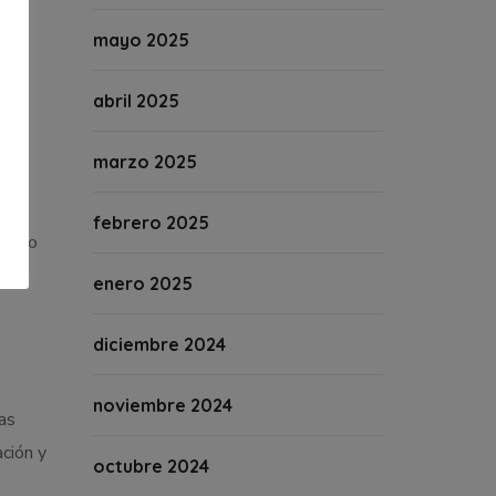
cio
mayo 2025
Nou
sido
abril 2025
marzo 2025
febrero 2025
mpleo
ron
enero 2025
diciembre 2024
noviembre 2024
as
ción y
octubre 2024