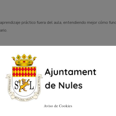
prendizaje práctico fuera del aula, entendiendo mejor cómo func
ario.
mento de prácticas sostenibles, como el apoyo a productos loca
pio.
milias puedan poner en valor su participación activa y su compr
Aviso de Cookies