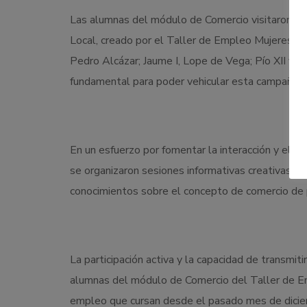
Las alumnas del módulo de Comercio visitaron tod
Local, creado por el Taller de Empleo Mujeres Nu
Pedro Alcázar; Jaume I, Lope de Vega; Pío XII y N
fundamental para poder vehicular esta campaña c
En un esfuerzo por fomentar la interacción y el a
se organizaron sesiones informativas creativas y p
conocimientos sobre el concepto de comercio de 
La participación activa y la capacidad de transmi
alumnas del módulo de Comercio del Taller de Emp
empleo que cursan desde el pasado mes de dicie