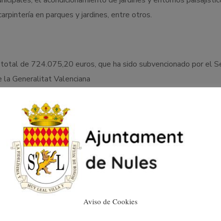
nicipales, el acondicionamiento de jardines y entornos paisajístic
carpintería en parques y jardines, entre otros.
e total de 724.075,20 euros, que ha sido subvencionado por el Se
la Generalitat Valenciana
 Rosa Ventura, explica que “estos talleres posibilitan al alumnad
ato de formación y aprendizaje con los que se pretende mejorar s
leabilidad. Desde el ayuntamiento seguimos trabajando para que N
e empleo”.
Aviso de Cookies