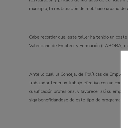
restauración y pintado de fachadas de edificios mu
municipio, la restauración de mobiliario urbano de 
Cabe recordar que, este taller ha tenido un cost
Valenciano de Empleo y Formación (LABORA) de 
Ante lo cual, la Concejal de Políticas de Empleo,
trabajador tener un trabajo efectivo con un contr
cualificación profesional y favorecer así su emp
siga beneficiándose de este tipo de programas d