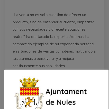
“La venta no es solo cuestión de ofrecer un
producto, sino de entender al cliente, empatizar
con sus necesidades y ofrecerle soluciones
reales”, ha destacado la experta. Además, ha
compartido ejemplos de su experiencia personal
en situaciones de ventas complejas, motivando a
las alumnas a perseverar y a mejorar
continuamente sus habilidades.
La participación de las alumnas ha sido muy
activa, con preguntas sobre las mejores
estrategias para abordar clientes difíciles, cómo