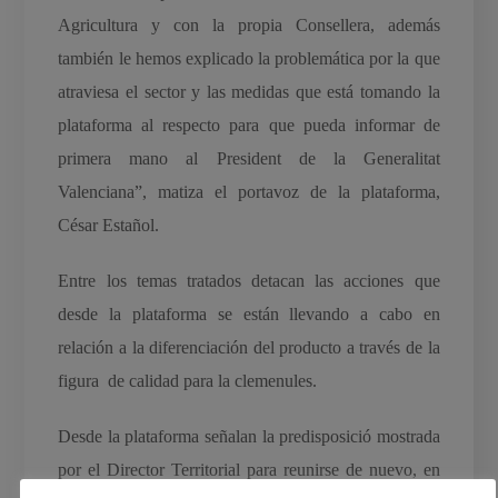
Agricultura y con la propia Consellera, además
también le hemos explicado la problemática por la que
atraviesa el sector y las medidas que está tomando la
plataforma al respecto para que pueda informar de
primera mano al President de la Generalitat
Valenciana”, matiza el portavoz de la plataforma,
César Estañol.
Entre los temas tratados detacan las acciones que
desde la plataforma se están llevando a cabo en
relación a la diferenciación del producto a través de la
figura de calidad para la clemenules.
Desde la plataforma señalan la predisposició mostrada
por el Director Territorial para reunirse de nuevo, en