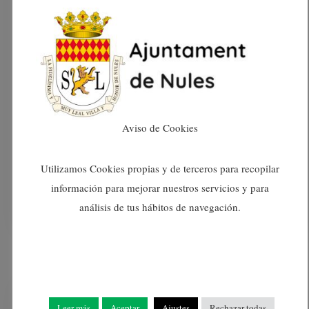
miras a que junto a la Conselleria de Agricultura se
involucre en este proyecto la Generalitat Valenciana,
“sería muy positivo para el pequeño productor, para
las cooperativas y para el sector citrícola de la
provincia de Castellón en general que la Generalitat
Valenciana se involucrara”, concluye Estañol.
Aviso de Cookies
READ MORE
Utilizamos Cookies propias y de terceros para recopilar
información para mejorar nuestros servicios y para
12/01/2018
0
Ayuntamiento De Nules
análisis de tus hábitos de navegación.
Leer más
Aceptar
Ajustes
Rechazar todas